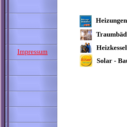
Heizungen
Traumbäde
Heizkessel
Impressum
Solar - B